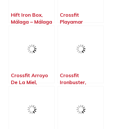
Hift Iron Box,
Crossfit
Málaga – Málaga
Playamar
Torremolinos,
Torremolinos –
Málaga
Crossfit Arroyo
Crossfit
De La Miel,
Ironbuster,
Benalmádena –
Pizarra – Málaga
Málaga