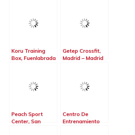
– Madrid
los Reyes –
Madrid
Koru Training
Getep Crossfit,
Box, Fuenlabrada
Madrid – Madrid
– Madrid
Peach Sport
Centro De
Center, San
Entrenamiento
Agustín del
Mardafit.,