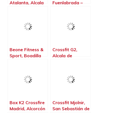
Atalanta, Alcala
Fuenlabrada –
de Henares –
Gimnasio –
Madrid
Halterofilia –
Crossfit T – Rex,
Fuenlabrada –
Madrid
Beone Fitness &
Crossfit G2,
Sport, Boadilla
Alcala de
del Monte –
Henares – Madrid
Madrid
Box K2 Crossfire
Crossfit Mjolnir,
Madrid, Alcorcón
San Sebastián de