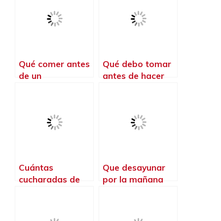
Qué comer antes
Qué debo tomar
de un
antes de hacer
entrenamiento de
ejercicio para
CrossFit
quemar grasa
Cuántas
Que desayunar
cucharadas de
por la mañana
café para
antes de ir a
entrenar
entrenar