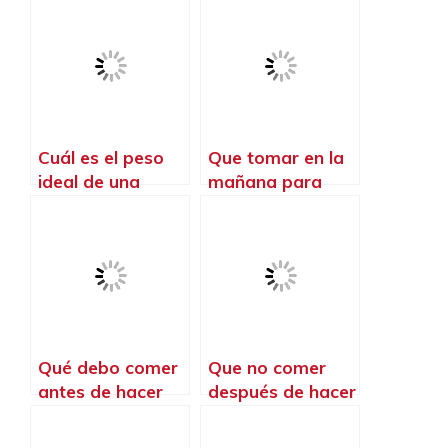
Cuál es el peso
Que tomar en la
ideal de una
mañana para
persona que va al
quemar grasa
gym
abdominal
Qué debo comer
Que no comer
antes de hacer
después de hacer
entrenamiento
ejercicio en la
funcional
noche