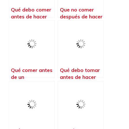
Qué debo comer
Que no comer
antes de hacer
después de hacer
entrenamiento
ejercicio en la
funcional
noche
Qué comer antes
Qué debo tomar
de un
antes de hacer
entrenamiento de
ejercicio para
CrossFit
quemar grasa