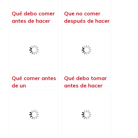
Qué debo comer
Que no comer
antes de hacer
después de hacer
entrenamiento
ejercicio en la
funcional
noche
Qué comer antes
Qué debo tomar
de un
antes de hacer
entrenamiento de
ejercicio para
CrossFit
quemar grasa