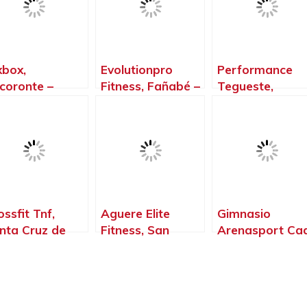
xbox,
Evolutionpro
Performance
coronte –
Fitness, Fañabé –
Tegueste,
nta Cruz de
Santa Cruz de
Tegueste – San
nerife
Tenerife
Cruz de Tenerif
ossfit Tnf,
Aguere Elite
Gimnasio
nta Cruz de
Fitness, San
Arenasport Cad
nerife – Santa
Cristóbal de La
Puerto de la Cr
uz de Tenerife
Laguna – Santa
– Santa Cruz d
Cruz de Tenerife
Tenerife