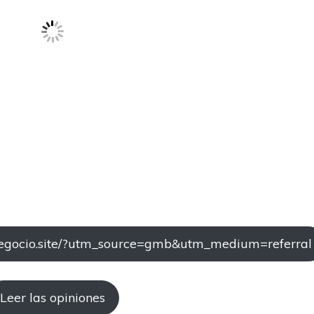
lub.negocio.site/?utm_source=gmb&utm_medium=referral
Leer las opiniones