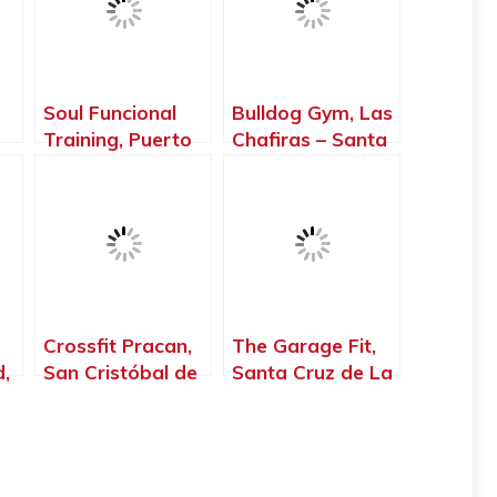
Soul Funcional
Bulldog Gym, Las
Training, Puerto
Chafiras – Santa
ta
de la Cruz –
Cruz de Tenerife
e
Santa Cruz de
Tenerife
Crossfit Pracan,
The Garage Fit,
,
San Cristóbal de
Santa Cruz de La
uz
La Laguna –
Palma – Santa
e
Santa Cruz de
Cruz de Tenerife
Tenerife