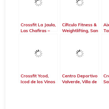
Crossfit La Jaula,
CíRculo Fitness &
Ai
Las Chafiras –
Weightlifting, San
Ta
Santa Cruz de
Cristóbal de La
Sa
Tenerife
Laguna – Santa
Te
Cruz de Tenerife
Crossfit Ycod,
Centro Deportivo
Cr
Icod de los Vinos
Valverde, Villa de
Sa
– Santa Cruz de
Valverde – Santa
Te
Tenerife
Cruz de Tenerife
Cr