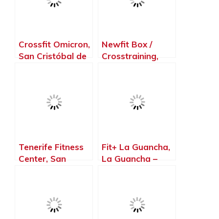
Crossfit Omicron,
Newfit Box /
San Cristóbal de
Crosstraining,
La Laguna –
San Cristóbal de
Santa Cruz de
La Laguna –
Tenerife
Santa Cruz de
Tenerife
Tenerife Fitness
Fit+ La Guancha,
Center, San
La Guancha –
Cristóbal de La
Santa Cruz de
Laguna – Santa
Tenerife
Cruz de Tenerife