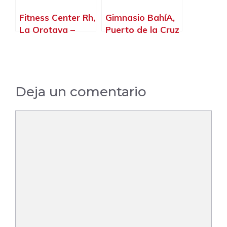
Fitness Center Rh,
Gimnasio BahíA,
La Orotava –
Puerto de la Cruz
Santa Cruz de
– Santa Cruz de
Tenerife
Tenerife
Deja un comentario
Comentario