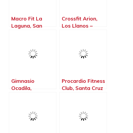
Macro Fit La
Crossfit Arion,
Laguna, San
Los Llanos –
Cristóbal de La
Santa Cruz de
Laguna – Santa
Tenerife
Cruz de Tenerife
Gimnasio
Procardio Fitness
Ocadila,
Club, Santa Cruz
Tegueste – Santa
de Tenerife –
Cruz de Tenerife
Santa Cruz de
Tenerife