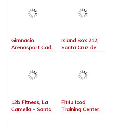
Tenerife
Gimnasio
Island Box 212,
Arenasport Cad,
Santa Cruz de
Puerto de la Cruz
Tenerife – Santa
– Santa Cruz de
Cruz de Tenerife
Tenerife
12b Fitness, La
Fit4u Icod
Camella – Santa
Training Center,
Cruz de Tenerife
Icod de los Vinos
– Santa Cruz de
Tenerife