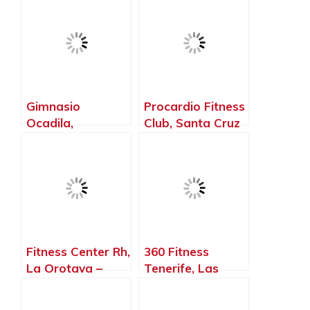
Laguna – Santa
Tenerife
Cruz de Tenerife
Gimnasio
Procardio Fitness
Ocadila,
Club, Santa Cruz
Tegueste – Santa
de Tenerife –
Cruz de Tenerife
Santa Cruz de
Tenerife
Fitness Center Rh,
360 Fitness
La Orotava –
Tenerife, Las
Santa Cruz de
Chafiras – Santa
Tenerife
Cruz de Tenerife