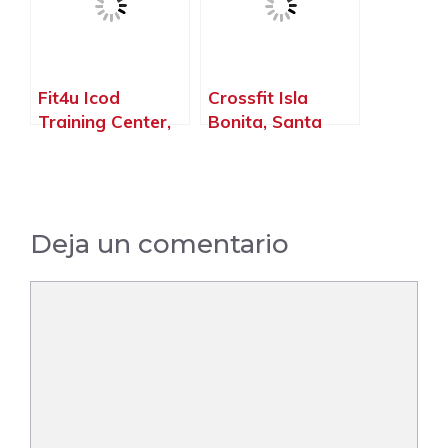
Fit4u Icod
Crossfit Isla
Training Center,
Bonita, Santa
Icod de los Vinos
Cruz de La Palma
– Santa Cruz de
– Santa Cruz de
Tenerife
Tenerife
Deja un comentario
Comentario