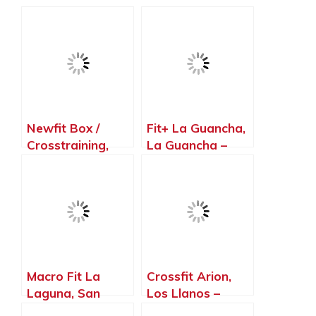
Newfit Box /
Fit+ La Guancha,
Crosstraining,
La Guancha –
San Cristóbal de
Santa Cruz de
La Laguna –
Tenerife
Santa Cruz de
Tenerife
Macro Fit La
Crossfit Arion,
Laguna, San
Los Llanos –
Cristóbal de La
Santa Cruz de