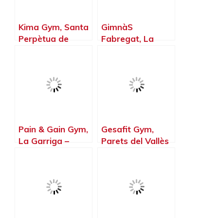
Kima Gym, Santa
GimnàS
Perpètua de
Fabregat, La
Mogoda –
Llagosta –
Barcelona
Barcelona
Pain & Gain Gym,
Gesafit Gym,
La Garriga –
Parets del Vallès
Barcelona
– Barcelona