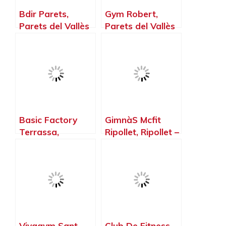
Bdir Parets,
Gym Robert,
Parets del Vallès
Parets del Vallès
– Barcelona
– Barcelona
Basic Factory
GimnàS Mcfit
Terrassa,
Ripollet, Ripollet –
Terrassa –
Barcelona
Barcelona
Vivagym Sant
Club De Fitness