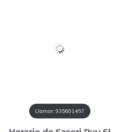
Llamar: 935601457
Horario de Sasori Ryu Sl