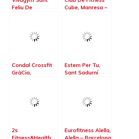
Feliu De
Cube, Manresa –
Llobregat |
Barcelona
Gimnasio En
Barcelona, Sant
Feliu de
Llobregat –
Barcelona
Condal Crossfit
Estem Per Tu,
GràCia,
Sant Sadurní
Barcelona –
d’Anoia –
Barcelona
Barcelona
2s
Eurofitness Alella,
Fitness&Health,
Alella – Barcelona