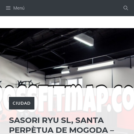
Saltar
Menú
al
contenido
CIUDAD
SASORI RYU SL, SANTA
PERPÈTUA DE MOGODA –