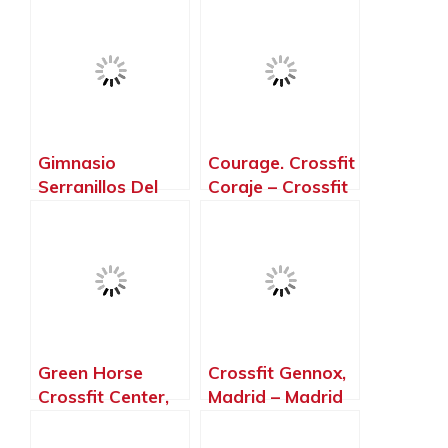
Torrelodones –
Madrid
Madrid
Gimnasio
Courage. Crossfit
Serranillos Del
Coraje – Crossfit
Valle Team Fit,
MóStoles,
Serranillos del
Móstoles –
Valle – Madrid
Madrid
Green Horse
Crossfit Gennox,
Crossfit Center,
Madrid – Madrid
San Sebastián de
los Reyes –