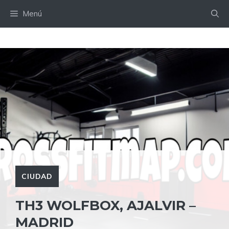
Saltar
Menú
al
contenido
CIUDAD
TH3 WOLFBOX, AJALVIR –
MADRID