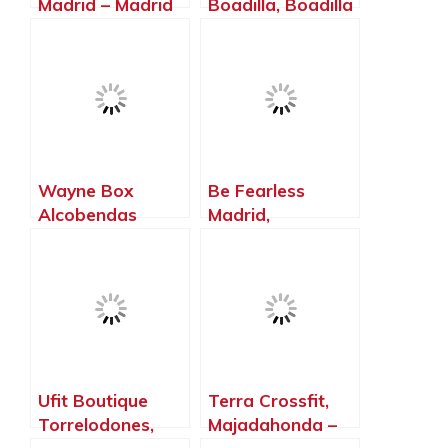
Madrid – Madrid
Boadilla, Boadilla
del Monte –
Madrid
Wayne Box
Be Fearless
Alcobendas
Madrid,
Crossfit,
Alcobendas –
Alcobendas –
Madrid
Madrid
Ufit Boutique
Terra Crossfit,
Torrelodones,
Majadahonda –