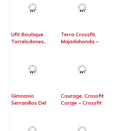
Electroestimulaci
óN), Alcobendas
– Madrid
Ufit Boutique
Terra Crossfit,
Torrelodones,
Majadahonda –
Torrelodones –
Madrid
Madrid
Gimnasio
Courage. Crossfit
Serranillos Del
Coraje – Crossfit
Valle Team Fit,
MóStoles,
Serranillos del
Móstoles –
Valle – Madrid
Madrid