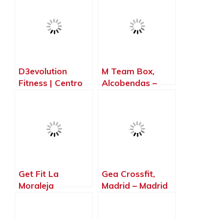
Madrid
D3evolution
M Team Box,
Fitness | Centro
Alcobendas –
De
Madrid
Entrenamiento
Funcional
Alcobendas,
Alcobendas –
Madrid
Get Fit La
Gea Crossfit,
Moraleja
Madrid – Madrid
(Entrenamiento
Personal Y