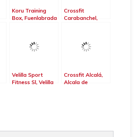
Koru Training
Crossfit
Box, Fuenlabrada
Carabanchel,
id
– Madrid
Madrid – Madrid
Velilla Sport
Crossfit Alcalá,
Fitness Sl, Velilla
Alcala de
de San Antonio –
Henares – Madrid
Madrid