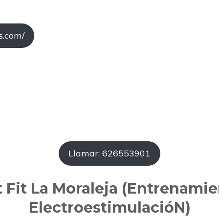
s.com/
Llamar: 626553901
t Fit La Moraleja (Entrenamie
ElectroestimulacióN)