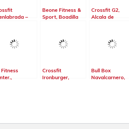
ossfit
Beone Fitness &
Crossfit G2,
enlabrada –
Sport, Boadilla
Alcala de
mnasio –
del Monte –
Henares – Madr
terofilia –
Madrid
ossfit T – Rex,
enlabrada –
drid
 Fitness
Crossfit
Bull Box
nter.,
Ironburger,
Navalcarnero,
lapagar –
Valdemoro –
Navalcarnero –
drid
Madrid
Madrid