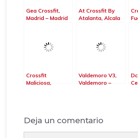
Gea Crossfit,
At Crossfit By
Cr
Madrid – Madrid
Atalanta, Alcala
Fu
de Henares –
Gi
Madrid
Hal
Cr
Fu
Ma
Crossfit
Valdemoro V3,
Dc
Maliciosa,
Valdemoro –
Ce
Moralzarzal –
Madrid
Ga
Madrid
Ma
Deja un comentario
Comentario