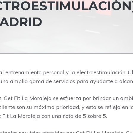
CTROESTIMULACIÓN)
MADRID
al entrenamiento personal y la electroestimulación. U
una amplia gama de servicios para ayudarte a alcanza
s, Get Fit La Moraleja se esfuerza por brindar un amb
cliente son su máxima prioridad, y esto se refleja en l
t Fit La Moraleja con una nota de 5 sobre 5.
cipales servicios ofrecidos por Get Fit La Moraleja. S