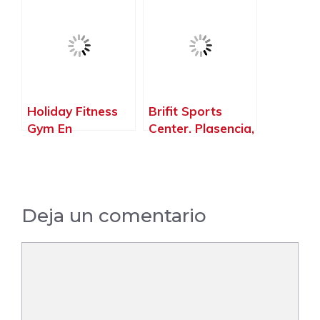
Escuela De Baile,
Miajadas –
Cáceres‎
Holiday Fitness
Brifit Sports
Gym En
Center. Plasencia,
Navalmoral De
Plasencia –
La Mata,
Cáceres‎
Navalmoral de la
Mata – Cáceres‎
Deja un comentario
Comentario