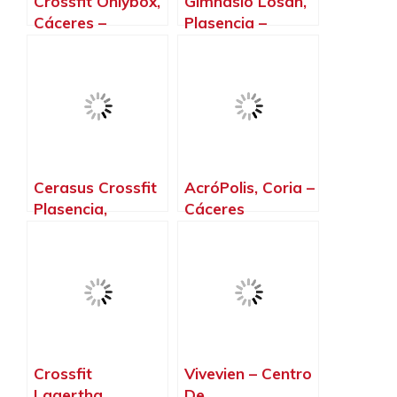
Crossfit Onlybox,
Gimnasio Losan,
Cáceres‎ –
Plasencia –
Cáceres‎
Cáceres‎
Cerasus Crossfit
AcróPolis, Coria –
Plasencia,
Cáceres‎
Plasencia –
Cáceres‎
Crossfit
Vivevien – Centro
Lagertha,
De