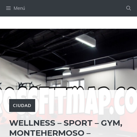
Saltar
Menú
al
contenido
CIUDAD
WELLNESS – SPORT – GYM,
MONTEHERMOSO –