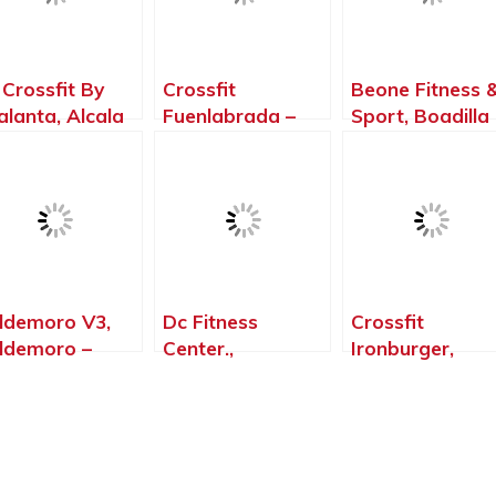
 Crossfit By
Crossfit
Beone Fitness 
alanta, Alcala
Fuenlabrada –
Sport, Boadilla
 Henares –
Gimnasio –
del Monte –
drid
Halterofilia –
Madrid
Crossfit T – Rex,
Fuenlabrada –
Madrid
ldemoro V3,
Dc Fitness
Crossfit
ldemoro –
Center.,
Ironburger,
drid
Galapagar –
Valdemoro –
Madrid
Madrid