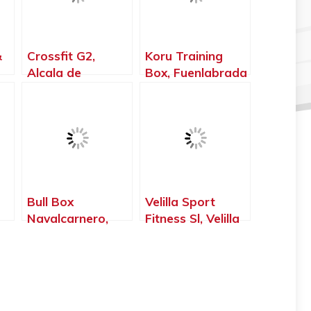
&
Crossfit G2,
Koru Training
Alcala de
Box, Fuenlabrada
Henares – Madrid
– Madrid
Bull Box
Velilla Sport
Navalcarnero,
Fitness Sl, Velilla
Navalcarnero –
de San Antonio –
Madrid
Madrid