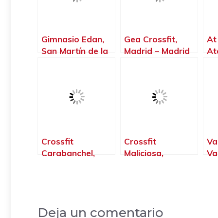
Gimnasio Edan,
Gea Crossfit,
At
San Martín de la
Madrid – Madrid
At
Vega – Madrid
de
Ma
Crossfit
Crossfit
Va
Carabanchel,
Maliciosa,
Va
Madrid – Madrid
Moralzarzal –
Ma
Madrid
Deja un comentario