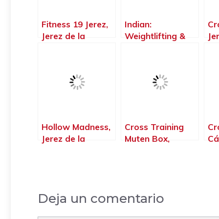
Fitness 19 Jerez,
Indian:
Cr
Jerez de la
Weightlifting &
Je
Frontera – Cádiz
Fitness Jz, Jerez
Fr
de la Frontera –
Cádiz
Hollow Madness,
Cross Training
Cr
Jerez de la
Muten Box,
Cá
Frontera – Cádiz
Chipiona – Cádiz
Deja un comentario