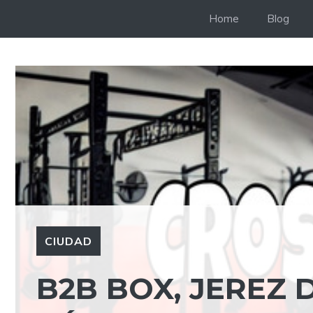
Saltar
Home
Blog
al
contenido
CIUDAD
B2B BOX, JEREZ 