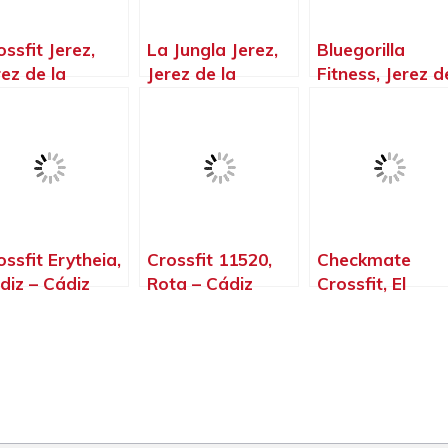
ossfit Jerez,
La Jungla Jerez,
Bluegorilla
rez de la
Jerez de la
Fitness, Jerez d
ontera – Cádiz
Frontera – Cádiz
la Frontera –
Cádiz
ossfit Erytheia,
Crossfit 11520,
Checkmate
diz – Cádiz
Rota – Cádiz
Crossfit, El
Puerto de Sant
María – Cádiz