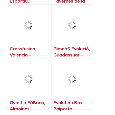
Esportiu,
Tavernes de la
Ontinyent –
Valldigna –
Valencia
Valencia
Crossfusion,
GimnàS Evolució,
Valencia –
Guadassuar –
Valencia
Valencia
Gym La FàBrica,
Evolution Box,
Almoines –
Paiporta –
Valencia
Valencia