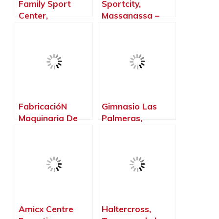
Family Sport
Sportcity,
Center,
Massanassa –
Beniparrell –
Valencia
Valencia
FabricacióN
Gimnasio Las
Maquinaria De
Palmeras,
Fitness Grupo
Alaquàs –
Contact, El Puig
Valencia
de Santamaria –
Valencia
Amicx Centre
Haltercross,