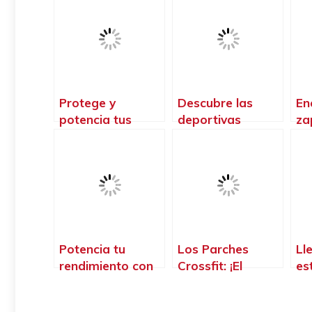
Protege y
Descubre las
En
potencia tus
deportivas
za
rodillas en el
crossfit para
pe
CrossFit con las
hombres que te
do
mejores rodilleras
llevarán al
cr
del mercado
siguiente nivel de
rendimiento
Potencia tu
Los Parches
Ll
rendimiento con
Crossfit: ¡El
es
los Shorts
impulso extra que
nu
Crossfit para
necesitas para
ca