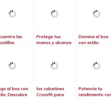
cuentra las
Protege tus
Domina el box
patillas
manos y alcanza
con estilo:
rfectas para
tu máximo
Descubre las
minar el
rendimiento con
mejores
ossfit
las mejores
zapatillas de
calleras de
crossfit para
crossfit
mujeres
ega al box con
los calcetines
Potencia tu
tilo: Descubre
Crossfit para
rendimiento co
estras
mujeres que te
los pantalones
misetas
harán brillar en
Crossfit para