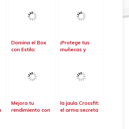
Domina el Box
¡Protege tus
con Estilo:
muñecas y
Descubre los
supera tus límites
Calcetines
con nuestras
Crossfit de Alto
muñequeras
Rendimiento para
Crossfit de tela
Hombres
de alta calidad!
Mejora tu
la jaula Crossfit:
n
rendimiento con
el arma secreta
el cinturón
para alcanzar tu
lumbar Crossfit:
mejor versión