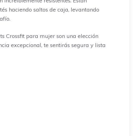
n increíblemente resistentes. Están
és haciendo saltos de caja, levantando
afío.
ts Crossfit para mujer son una elección
cia excepcional, te sentirás segura y lista