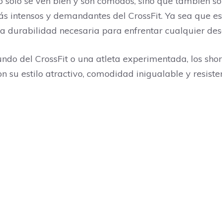
no solo se ven bien y son cómodos, sino que también so
 intensos y demandantes del CrossFit. Ya sea que est
 la durabilidad necesaria para enfrentar cualquier des
ndo del CrossFit o una atleta experimentada, los shor
n su estilo atractivo, comodidad inigualable y resisten