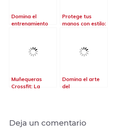
Domina el
Protege tus
entrenamiento
manos con estilo:
con nuestra
Descubre las
Callera Crossfit:
mejores calleras
Protege tus
para mujeres en
manos y alcanza
el crossfit
tus metas sin
límites
Muñequeras
Domina el arte
Crossfit: La
del
protección
entrenamiento
esencial para
con la barra
elevar tu
crossfit: desafía
rendimiento
tus límites y
Deja un comentario
alcanza tu
máximo potencial