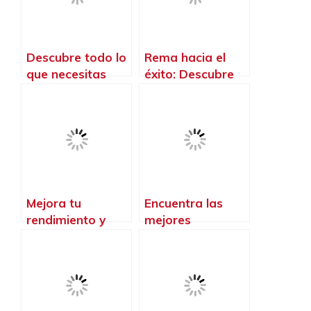
¡potencia tu
rendimiento y
estilo!
Descubre todo lo
Rema hacia el
que necesitas
éxito: Descubre
saber sobre el
cómo los rowers
material
mejoran tu
indispensable
rendimiento en
para tu
CrossFit
entrenamiento de
Crossfit
Mejora tu
Encuentra las
rendimiento y
mejores
protege tus
zapatillas de
muñecas con las
crossfit para
muñequeras
hombres y lleva
crossfit de última
tu entrenamiento
generación
al siguiente nivel