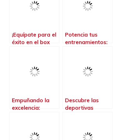
¡Equípate para el
Potencia tus
éxito en el box
entrenamientos:
con la mejor ropa
Descubre los
para crossfit!
mejores
accesorios para
Crossfit
Empuñando la
Descubre las
excelencia:
deportivas
Descubre los
crossfit
mejores guantes
diseñadas
de crossfit
especialmente
para mujeres,