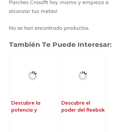
Parches Crossfit hoy mismo y empieza a
alcanzar tus metas!
No se han encontrado productos.
También Te Puede Interesar:
Descubre la
Descubre el
potencia y
poder del Reebok
rendimiento con
CrossFit para
las zapatillas TYR
transformar tu
para Crossfit
cuerpo y mente