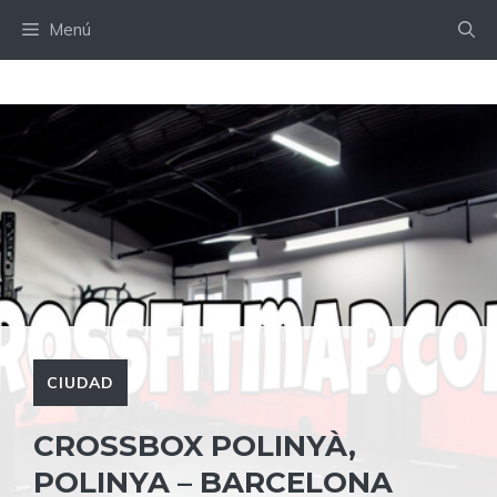
Saltar
Menú
al
contenido
CIUDAD
CROSSBOX POLINYÀ,
POLINYA – BARCELONA