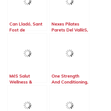
Can Lladó, Sant
Nexes Pilates
Fost de
Parets Del VallèS,
Campsentelles –
Parets del Vallès
Barcelona
– Barcelona
MéS Salut
One Strength
Wellness &
And Conditioning,
Crossfit Horta,
Montornès del
Barcelona –
Vallès –
Barcelona
Barcelona