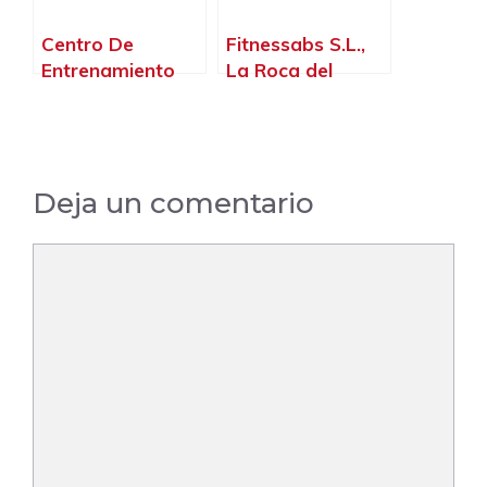
Centro De
Fitnessabs S.L.,
Entrenamiento
La Roca del
Funcional En Sant
Vallès –
Feliu – Hiit Fit,
Barcelona
Sant Feliu de
Llobregat –
Deja un comentario
Barcelona
Comentario