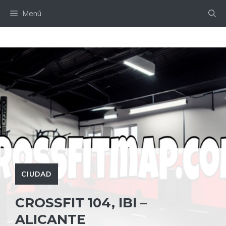
Saltar
Menú
al
contenido
CIUDAD
CROSSFIT 104, IBI –
ALICANTE