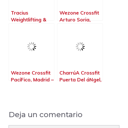
Tracius
Wezone Crossfit
Weightlifting &
Arturo Soria,
Fitness, Alcorcón
Madrid – Madrid
– Madrid
Wezone Crossfit
CharrúA Crossfit
PacíFico, Madrid –
Puerta Del áNgel,
Madrid
Madrid – Madrid
Deja un comentario