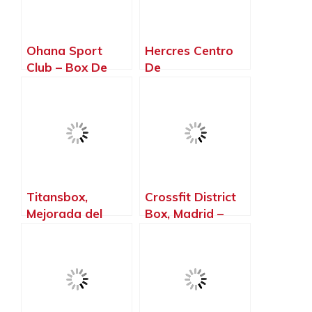
Ohana Sport
Hercres Centro
Club – Box De
De
Crossfit,
Entrenamiento
Torrelodones –
Personal Y
Madrid
NutricióN, Cubas
de la Sagra –
Madrid
Titansbox,
Crossfit District
Mejorada del
Box, Madrid –
Campo – Madrid
Madrid