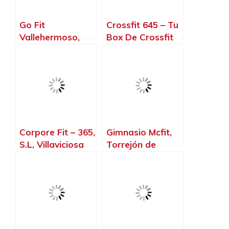
Go Fit
Crossfit 645 – Tu
Vallehermoso,
Box De Crossfit
Madrid – Madrid
En Madrid, Madrid
– Madrid
Corpore Fit – 365,
Gimnasio Mcfit,
S.L, Villaviciosa
Torrejón de
de Odón – Madrid
Ardoz – Madrid