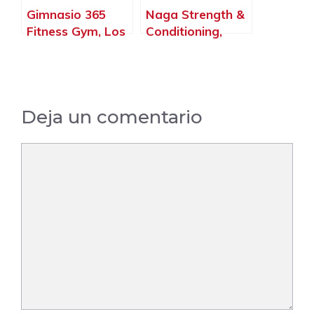
Gimnasio 365
Naga Strength &
Fitness Gym, Los
Conditioning,
Santos de la
Torrejón de
Humosa – Madrid
Ardoz – Madrid
Deja un comentario
Comentario