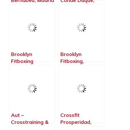
Bernabeu, Madrid
Conde Duque,
– Madrid
Madrid – Madrid
Brooklyn
Brooklyn
Fitboxing
Fitboxing,
Villaviciosa De
Boadilla del
OdóN, Villaviciosa
Monte – Madrid
de Odón – Madrid
Aut –
Crossfit
Crosstraining &
Prosperidad,
Calistenia –
Madrid – Madrid