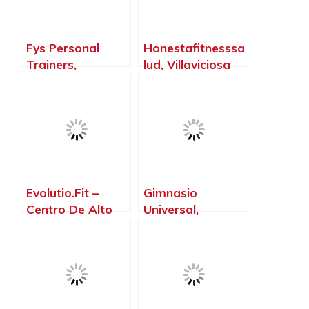
Fys Personal
Honestafitnesssa
Trainers,
lud, Villaviciosa
Villaviciosa de
de Odón – Madrid
Odón – Madrid
Evolutio.Fit –
Gimnasio
Centro De Alto
Universal,
Rendimiento Y
Villaviciosa de
Salud, Villaviciosa
Odón – Madrid
de Odón – Madrid