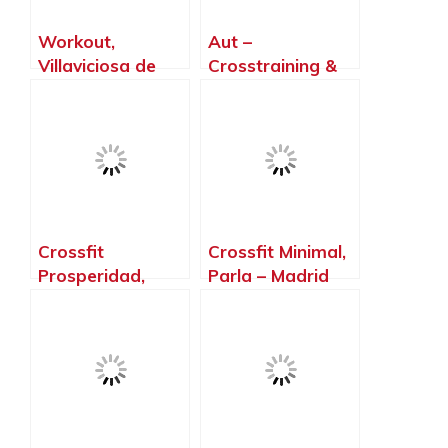
Workout,
Aut –
Villaviciosa de
Crosstraining &
Odón – Madrid
Calistenia –
Base.Pioxii,
Madrid – Madrid
Crossfit
Crossfit Minimal,
Prosperidad,
Parla – Madrid
Madrid – Madrid