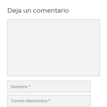
de la Sagra –
Deja un comentario
Madrid
Comentario
Nombre
Correo
electrónico