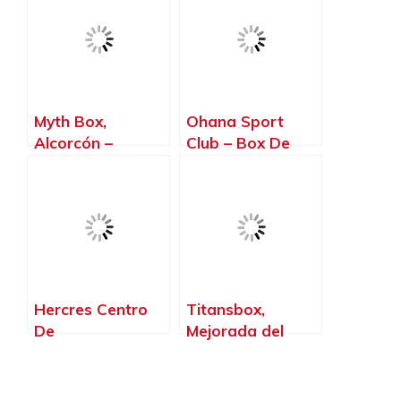
Myth Box,
Ohana Sport
Alcorcón –
Club – Box De
Madrid
Crossfit,
Torrelodones –
Madrid
Hercres Centro
Titansbox,
De
Mejorada del
Entrenamiento
Campo – Madrid
Personal Y
NutricióN, Cubas