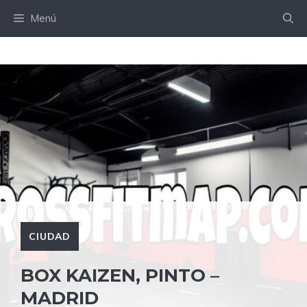
Saltar
Menú
al
contenido
CIUDAD
BOX KAIZEN, PINTO –
MADRID