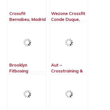
Crossfit
Wezone Crossfit
Bernabeu, Madrid
Conde Duque,
– Madrid
Madrid – Madrid
Brooklyn
Aut –
Fitboxing
Crosstraining &
Villaviciosa De
Calistenia –
OdóN, Villaviciosa
Base.Pioxii,
de Odón – Madrid
Madrid – Madrid