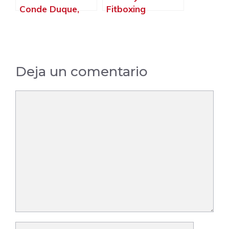
Conde Duque,
Fitboxing
Madrid – Madrid
Villaviciosa De
OdóN, Villaviciosa
de Odón – Madrid
Deja un comentario
Comentario
Nombre