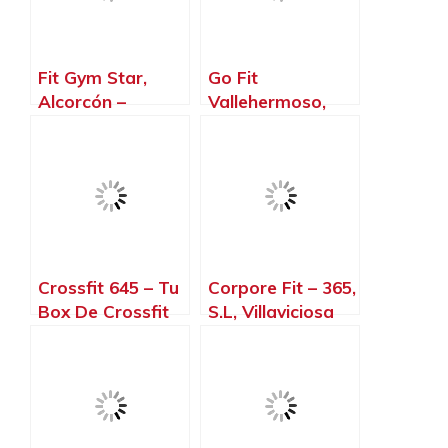
Fit Gym Star,
Go Fit
Alcorcón –
Vallehermoso,
Madrid
Madrid – Madrid
Crossfit 645 – Tu
Corpore Fit – 365,
Box De Crossfit
S.L, Villaviciosa
En Madrid, Madrid
de Odón – Madrid
– Madrid