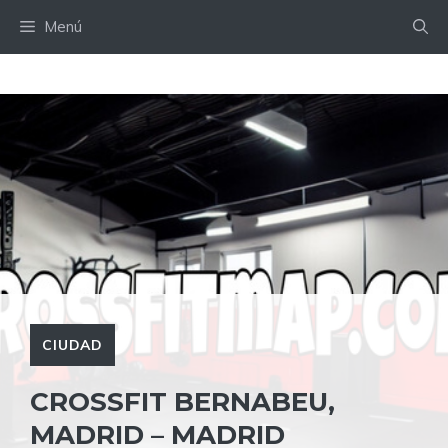
Saltar
Menú
al
contenido
CIUDAD
CROSSFIT BERNABEU,
MADRID – MADRID