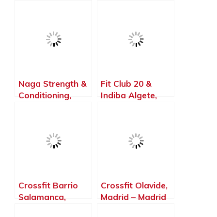
Ardoz – Madrid
Santos de la
Humosa – Madrid
Naga Strength &
Fit Club 20 &
Conditioning,
Indiba Algete,
Torrejón de
Algete – Madrid
Ardoz – Madrid
Crossfit Barrio
Crossfit Olavide,
Salamanca,
Madrid – Madrid
Madrid – Madrid