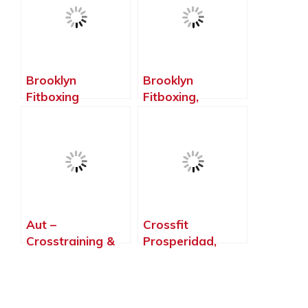
Brooklyn
Brooklyn
Fitboxing
Fitboxing,
Villaviciosa De
Boadilla del
OdóN, Villaviciosa
Monte – Madrid
de Odón – Madrid
Aut –
Crossfit
Crosstraining &
Prosperidad,
Calistenia –
Madrid – Madrid
Base.Pioxii,
Madrid – Madrid