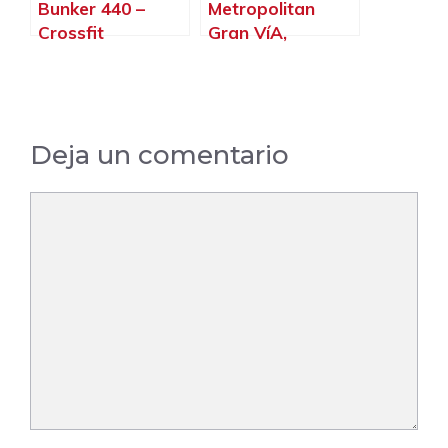
Bunker 440 –
Metropolitan
Crossfit
Gran VíA,
Cardedeu,
L’Hospitalet de
Cardedeu –
Llobregat –
Barcelona
Barcelona
Deja un comentario
Comentario