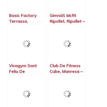
Basic Factory
GimnàS Mcfit
Terrassa,
Ripollet, Ripollet –
Terrassa –
Barcelona
Barcelona
Vivagym Sant
Club De Fitness
Feliu De
Cube, Manresa –
Llobregat |
Barcelona
Gimnasio En
Barcelona, Sant
Feliu de
Llobregat –
Barcelona