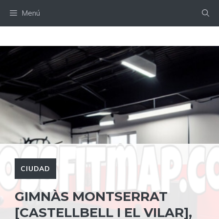
Saltar
Menú
al
contenido
CIUDAD
GIMNÀS MONTSERRAT
[CASTELLBELL I EL VILAR],