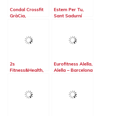
Condal Crossfit
Estem Per Tu,
GràCia,
Sant Sadurní
Barcelona –
d’Anoia –
Barcelona
Barcelona
2s
Eurofitness Alella,
Fitness&Health,
Alella – Barcelona
Els Monjos –
Barcelona