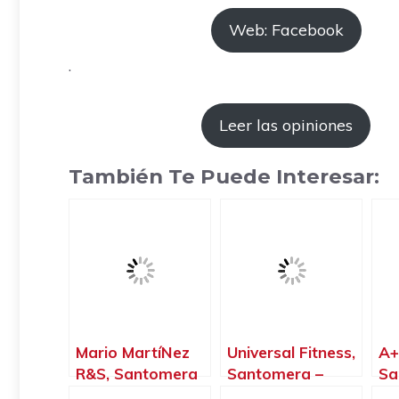
Web: Facebook
.
Leer las opiniones
También Te Puede Interesar:
Mario MartíNez
Universal Fitness,
A+
R&S, Santomera
Santomera –
Sa
– Murcia
Murcia
Mu