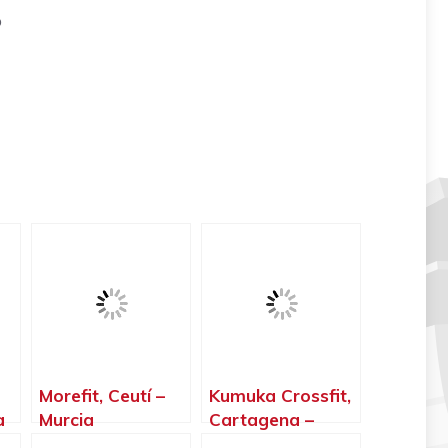
o
Morefit, Ceutí –
Kumuka Crossfit,
a
Murcia
Cartagena –
Murcia