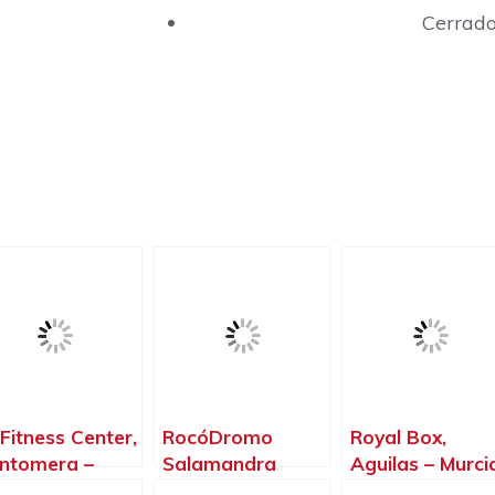
Cerrad
Fitness Center,
RocóDromo
Royal Box,
ntomera –
Salamandra
Aguilas – Murci
rcia
Santomera,