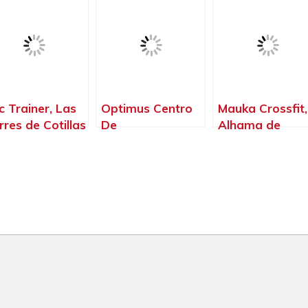
Santomera –
Murcia
c Trainer, Las
Optimus Centro
Mauka Crossfit,
rres de Cotillas
De
Alhama de
Murcia
Entrenamiento,
Murcia – Murcia
Alhama de
Murcia – Murcia