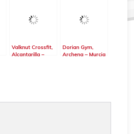
Valknut Crossfit,
️Dorian Gym,
Alcantarilla –
Archena – Murcia
Murcia