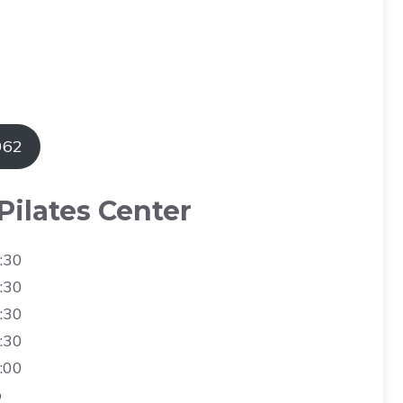
962
Pilates Center
:30
:30
:30
:30
:00
o