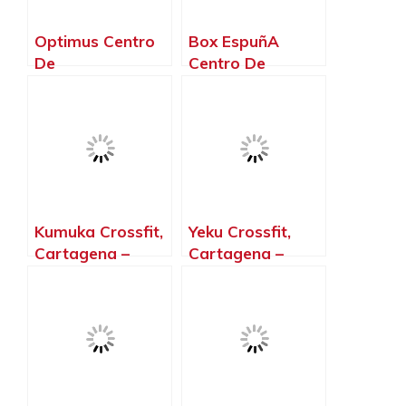
Optimus Centro
Box EspuñA
De
Centro De
Entrenamiento,
Crosstraining,
Alhama de
Alhama de
Murcia – Murcia
Murcia – Murcia
Kumuka Crossfit,
Yeku Crossfit,
Cartagena –
Cartagena –
Murcia
Murcia