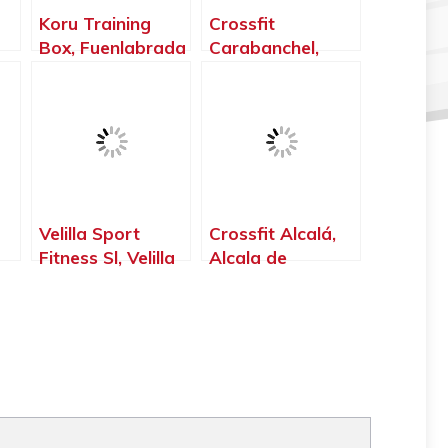
Koru Training
Crossfit
Box, Fuenlabrada
Carabanchel,
id
– Madrid
Madrid – Madrid
Velilla Sport
Crossfit Alcalá,
Fitness Sl, Velilla
Alcala de
de San Antonio –
Henares – Madrid
Madrid