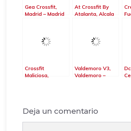
Gea Crossfit,
At Crossfit By
Cr
Madrid – Madrid
Atalanta, Alcala
Fu
de Henares –
Gi
Madrid
Hal
Cr
Fu
Ma
Crossfit
Valdemoro V3,
Dc
Maliciosa,
Valdemoro –
Ce
Moralzarzal –
Madrid
Ga
Madrid
Ma
Deja un comentario
Comentario