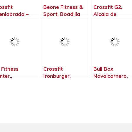
ossfit
Beone Fitness &
Crossfit G2,
enlabrada –
Sport, Boadilla
Alcala de
mnasio –
del Monte –
Henares – Madr
terofilia –
Madrid
ossfit T – Rex,
enlabrada –
drid
 Fitness
Crossfit
Bull Box
nter.,
Ironburger,
Navalcarnero,
lapagar –
Valdemoro –
Navalcarnero –
drid
Madrid
Madrid