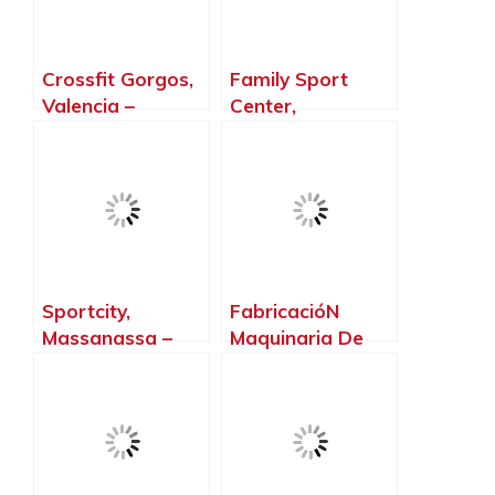
Crossfit Gorgos,
Family Sport
Valencia –
Center,
Valencia
Beniparrell –
Valencia
Sportcity,
FabricacióN
Massanassa –
Maquinaria De
Valencia
Fitness Grupo
Contact, El Puig
de Santamaria –
Valencia