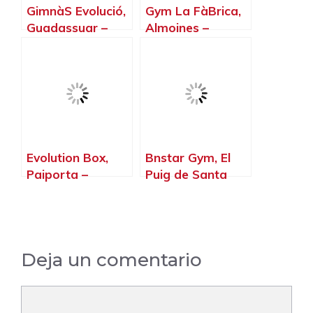
GimnàS Evolució,
Gym La FàBrica,
Guadassuar –
Almoines –
Valencia
Valencia
Evolution Box,
Bnstar Gym, El
Paiporta –
Puig de Santa
Valencia
Maria – Valencia
Deja un comentario
Comentario