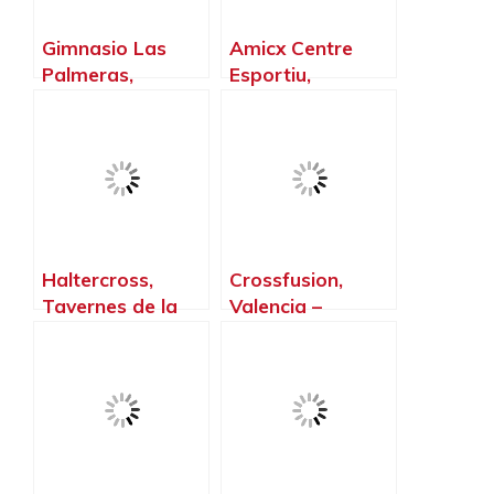
Gimnasio Las
Amicx Centre
Palmeras,
Esportiu,
Alaquàs –
Ontinyent –
Valencia
Valencia
Haltercross,
Crossfusion,
Tavernes de la
Valencia –
Valldigna –
Valencia
Valencia