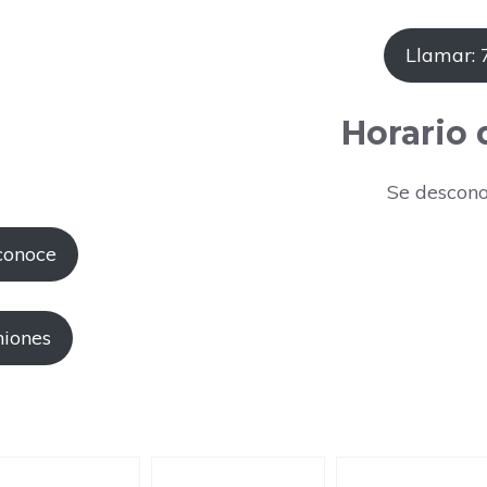
Llamar:
Horario
Se descono
conoce
niones