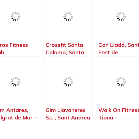
ros Fitness
Crossfit Santa
Can Lladó, San
ub,
Coloma, Santa
Fost de
stellbisbal –
Coloma de
Campsentelles 
rcelona
Gramenet –
Barcelona
Barcelona
m Antares,
Gim Llavaneres
Walk On Fitness
lgrat de Mar –
S.L., Sant Andreu
Tiana –
rcelona
de Llavaneres –
Barcelona
Barcelona