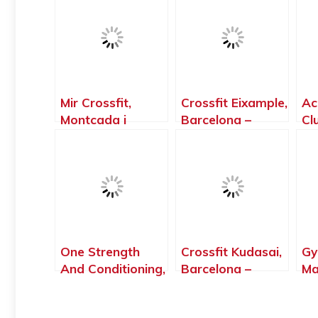
Mir Crossfit,
Crossfit Eixample,
Ac
Montcada i
Barcelona –
Cl
Reixac –
Barcelona
Ca
Barcelona
Ba
One Strength
Crossfit Kudasai,
Gy
And Conditioning,
Barcelona –
Ma
Montornès del
Barcelona
Ba
Vallès –