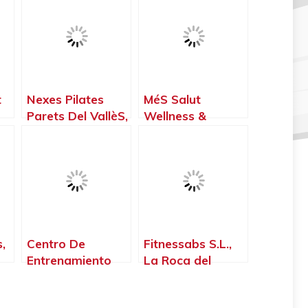
t
Nexes Pilates
MéS Salut
Parets Del VallèS,
Wellness &
–
Parets del Vallès
Crossfit Horta,
– Barcelona
Barcelona –
Barcelona
,
Centro De
Fitnessabs S.L.,
Entrenamiento
La Roca del
Funcional En Sant
Vallès –
Feliu – Hiit Fit,
Barcelona