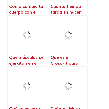
Cómo cambia tu
Cuánto tiempo
cuerpo con el
tarda en hacer
CrossFit
efecto el CrossFit
Que músculos se
Qué es el
ejercitan en el
CrossFit para
CrossFit
mujeres
Qué se necesita
Cuántos kilos se