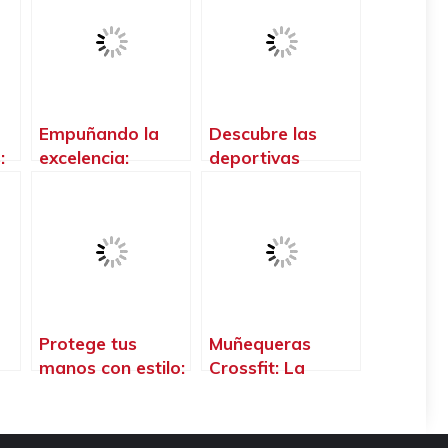
Empuñando la
Descubre las
:
excelencia:
deportivas
Descubre los
crossfit
mejores guantes
diseñadas
a
de crossfit
especialmente
para mujeres,
¡potencia tu
rendimiento y
estilo!
Protege tus
Muñequeras
manos con estilo:
Crossfit: La
Descubre las
protección
:
mejores calleras
esencial para
para mujeres en
elevar tu