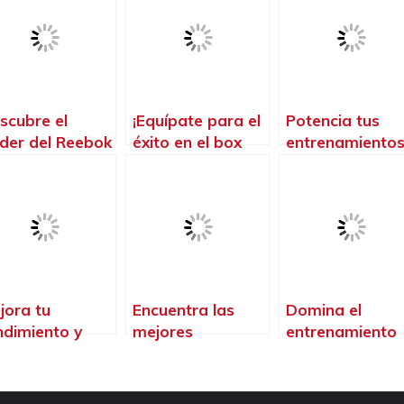
scubre el
¡Equípate para el
Potencia tus
der del Reebok
éxito en el box
entrenamientos
ossFit para
con la mejor ropa
Descubre los
ansformar tu
para crossfit!
mejores
erpo y mente
accesorios par
Crossfit
jora tu
Encuentra las
Domina el
ndimiento y
mejores
entrenamiento
otege tus
zapatillas de
con nuestra
ñecas con las
crossfit para
Callera Crossfit
ñequeras
hombres y lleva
Protege tus