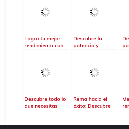
Logra tu mejor
Descubre la
De
rendimiento con
potencia y
po
las mallas
rendimiento con
Cr
crossfit para
las zapatillas TYR
tr
mujeres: estilo,
para Crossfit
cu
comodidad y
resistencia en
uno solo
Descubre todo lo
Rema hacia el
Me
que necesitas
éxito: Descubre
re
saber sobre el
cómo los rowers
pr
material
mejoran tu
mu
indispensable
rendimiento en
mu