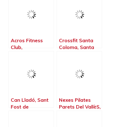
Barcelona
Acros Fitness
Crossfit Santa
Club,
Coloma, Santa
Castellbisbal –
Coloma de
Barcelona
Gramenet –
Barcelona
Can Lladó, Sant
Nexes Pilates
Fost de
Parets Del VallèS,
Campsentelles –
Parets del Vallès
Barcelona
– Barcelona