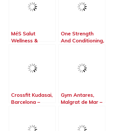
MéS Salut
One Strength
Wellness &
And Conditioning,
Crossfit Horta,
Montornès del
Barcelona –
Vallès –
Barcelona
Barcelona
Crossfit Kudasai,
Gym Antares,
Barcelona –
Malgrat de Mar –
Barcelona
Barcelona