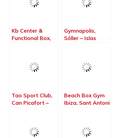
Kb Center &
Gymnapolis,
Functional Box,
Sóller – Islas
Rotes Velles –
Baleares
Islas Baleares
Tao Sport Club,
Beach Box Gym
Can Picafort –
Ibiza, Sant Antoni
Islas Baleares
de Portmany –
Islas Baleares