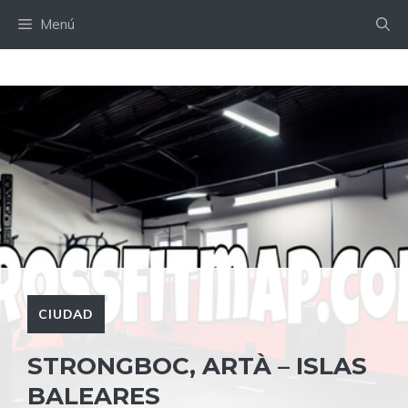
Saltar
Menú
al
contenido
CIUDAD
STRONGBOC, ARTÀ – ISLAS
BALEARES