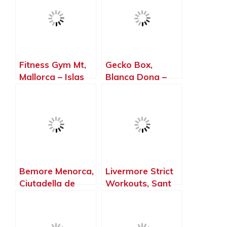
Fitness Gym Mt,
Gecko Box,
Mallorca – Islas
Blanca Dona –
Baleares
Islas Baleares
Bemore Menorca,
Livermore Strict
Ciutadella de
Workouts, Sant
Menorca – Islas
Lluís – Islas
Baleares
Baleares