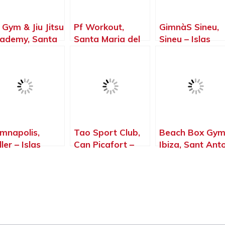
 Gym & Jiu Jitsu
Pf Workout,
GimnàS Sineu,
ademy, Santa
Santa Maria del
Sineu – Islas
alia del Río –
Camí – Islas
Baleares
las Baleares
Baleares
mnapolis,
Tao Sport Club,
Beach Box Gy
ler – Islas
Can Picafort –
Ibiza, Sant Ant
leares
Islas Baleares
de Portmany –
Islas Baleares