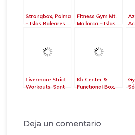
Strongbox, Palma
Fitness Gym Mt,
Az
– Islas Baleares
Mallorca – Islas
Ac
Baleares
Eul
Is
Livermore Strict
Kb Center &
Gy
Workouts, Sant
Functional Box,
Sól
Lluís – Islas
Rotes Velles –
Ba
Baleares
Islas Baleares
Deja un comentario