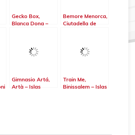
Gecko Box,
Bemore Menorca,
Blanca Dona –
Ciutadella de
Islas Baleares
Menorca – Islas
Baleares
m
Gimnasio Artá,
Train Me,
oni
Artà – Islas
Binissalem – Islas
Baleares
Baleares