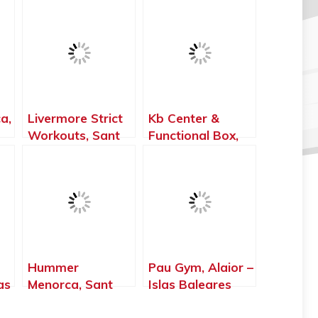
a,
Livermore Strict
Kb Center &
Workouts, Sant
Functional Box,
Lluís – Islas
Rotes Velles –
Baleares
Islas Baleares
Hummer
Pau Gym, Alaior –
as
Menorca, Sant
Islas Baleares
Lluís – Islas