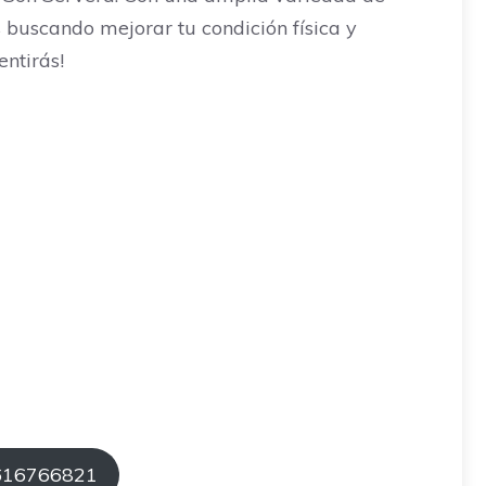
s buscando mejorar tu condición física y
ntirás!
 616766821