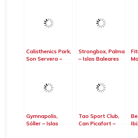
Calisthenics Park,
Strongbox, Palma
Fi
Son Servera –
– Islas Baleares
Ma
Islas Baleares
Ba
Gymnapolis,
Tao Sport Club,
Be
Sóller – Islas
Can Picafort –
Ib
Baleares
Islas Baleares
de