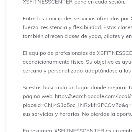
XSFITNESSCENTER pone en cada sesión.
Entre los principales servicios ofrecidos p
fuerza, resistencia y flexibilidad. Estas cl
también ofrecen clases de yoga, pilates y e
El equipo de profesionales de XSFITNESSCE
acondicionamiento físico. Su objetivo es ay
cercano y personalizado, adaptándose a las
Si estás buscando un lugar donde mejorar t
página web, https://search.google.com/local
placeid=ChIJ4S3o5oc_lhIRxkfr3PCOVZo&q=cr
sus servicios y horarios. No pierdas la opo
En resumen, XSFITNESSCENTER es un centro 