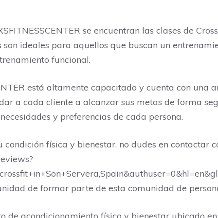
or XSFITNESSCENTER se encuentran las clases de CrossF
ases son ideales para aquellos que buscan un entrenam
ntrenamiento funcional.
NTER está altamente capacitado y cuenta con una am
udar a cada cliente a alcanzar sus metas de forma seg
 necesidades y preferencias de cada persona.
u condición física y bienestar, no dudes en contacta
/reviews?
ossfit+in+Son+Servera,Spain&authuser=0&hl=en&gl=
rtunidad de formar parte de esta comunidad de perso
de acondicionamiento físico y bienestar ubicado en