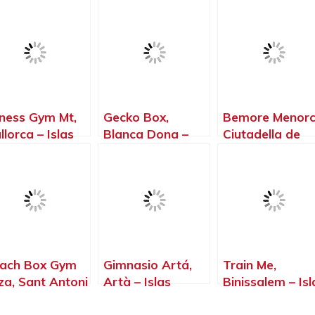
tness Gym Mt,
Gecko Box,
Bemore Menorc
llorca – Islas
Blanca Dona –
Ciutadella de
leares
Islas Baleares
Menorca – Islas
Baleares
ach Box Gym
Gimnasio Artá,
Train Me,
iza, Sant Antoni
Artà – Islas
Binissalem – Isl
 Portmany –
Baleares
Baleares