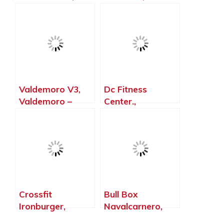
Madrid – Madrid
Moralzarzal –
Madrid
Valdemoro V3,
Dc Fitness
Valdemoro –
Center.,
Madrid
Galapagar –
Madrid
Crossfit
Bull Box
Ironburger,
Navalcarnero,
Valdemoro –
Navalcarnero –