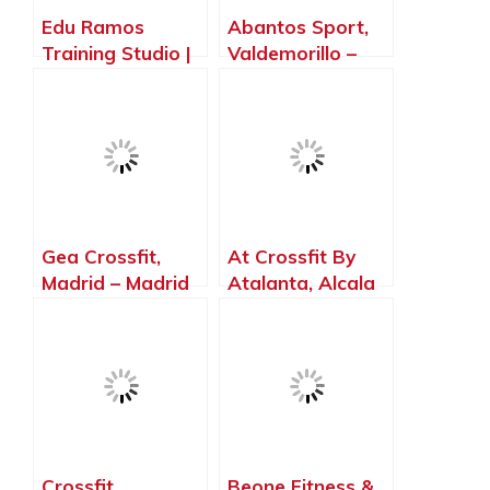
Edu Ramos
Abantos Sport,
Training Studio |
Valdemorillo –
Entrenador
Madrid
Personal
Valdemorillo,
Valdemorillo –
Madrid
Gea Crossfit,
At Crossfit By
Madrid – Madrid
Atalanta, Alcala
de Henares –
Madrid
Crossfit
Beone Fitness &