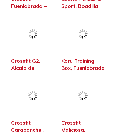
Fuenlabrada –
Sport, Boadilla
Gimnasio –
del Monte –
Halterofilia –
Madrid
Crossfit T – Rex,
Fuenlabrada –
Madrid
Crossfit G2,
Koru Training
Alcala de
Box, Fuenlabrada
Henares – Madrid
– Madrid
Crossfit
Crossfit
Carabanchel,
Maliciosa,