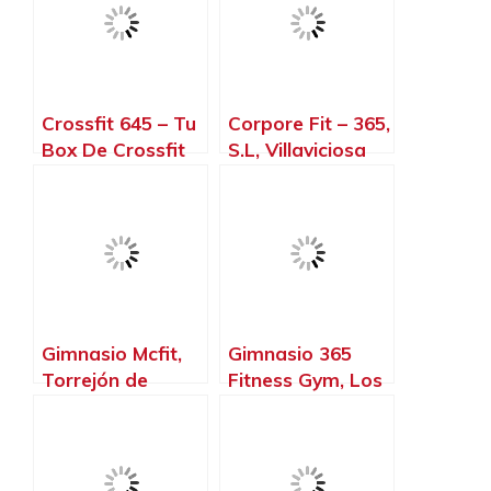
Crossfit 645 – Tu
Corpore Fit – 365,
Box De Crossfit
S.L, Villaviciosa
En Madrid, Madrid
de Odón – Madrid
– Madrid
Gimnasio Mcfit,
Gimnasio 365
Torrejón de
Fitness Gym, Los
Ardoz – Madrid
Santos de la
Humosa – Madrid