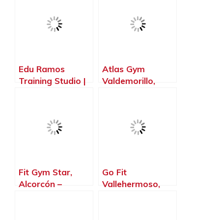
Edu Ramos
Atlas Gym
Training Studio |
Valdemorillo,
Entrenador
Valdemorillo –
Personal
Madrid
Valdemorillo,
Valdemorillo –
Madrid
Fit Gym Star,
Go Fit
Alcorcón –
Vallehermoso,
Madrid
Madrid – Madrid