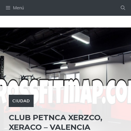
Saltar
Menú
al
contenido
CIUDAD
CLUB PETNCA XERZCO,
XERACO – VALENCIA