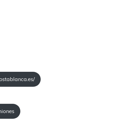
costablanca.es/
niones