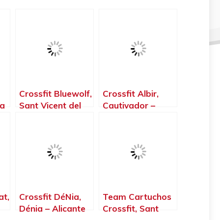
Crossfit Bluewolf,
Crossfit Albir,
da
Sant Vicent del
Cautivador –
Raspeig –
Alicante
Alicante
at,
Crossfit DéNia,
Team Cartuchos
Dénia – Alicante
Crossfit, Sant