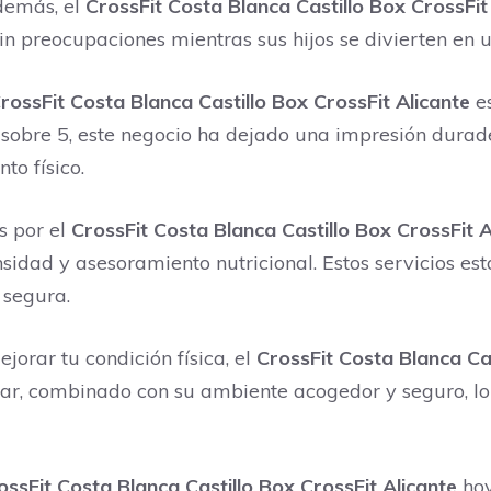
Además, el
CrossFit Costa Blanca Castillo ‍Box CrossFit
sin preocupaciones mientras sus hijos se divierten en 
rossFit Costa Blanca Castillo ‍Box CrossFit Alicante
es
5 sobre 5, este negocio ha dejado una impresión durad
o físico.
s por el
CrossFit Costa Blanca Castillo ‍Box CrossFit A
nsidad y asesoramiento nutricional. Estos servicios es
 segura.
orar tu condición física, el
CrossFit Costa Blanca Cas
star, combinado con su ambiente acogedor y seguro, l
ossFit Costa Blanca Castillo ‍Box CrossFit Alicante
hoy