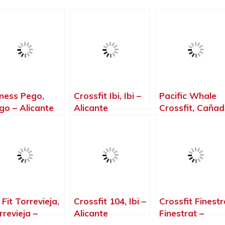
tness Pego,
Crossfit Ibi, Ibi –
Pacific Whale
go – Alicante
Alicante
Crossfit, Caña
de Práez –
Alicante
 Fit Torrevieja,
Crossfit 104, Ibi –
Crossfit Finestr
rrevieja –
Alicante
Finestrat –