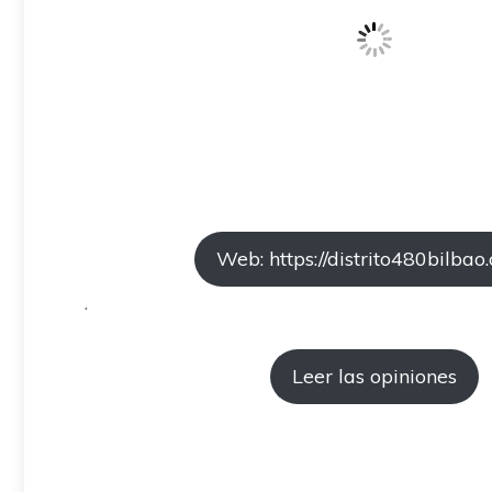
Web: https://distrito480bilbao
.
Leer las opiniones