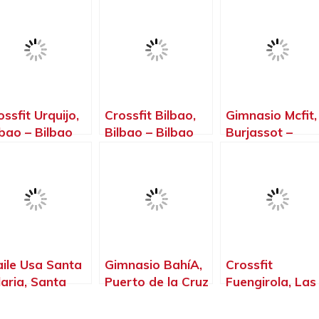
ossfit Urquijo,
Crossfit Bilbao,
Gimnasio Mcfit,
lbao – Bilbao
Bilbao – Bilbao
Burjassot –
Valencia
aile Usa Santa
Gimnasio BahíA,
Crossfit
laria, Santa
Puerto de la Cruz
Fuengirola, Las
lària des Riu –
– Santa Cruz de
Lagunas –
las Baleares
Tenerife
Málaga