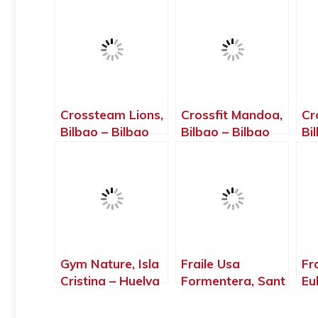
Crossteam Lions,
Crossfit Mandoa,
Cr
Bilbao – Bilbao
Bilbao – Bilbao
Bi
Gym Nature, Isla
Fraile Usa
Fr
Cristina – Huelva
Formentera, Sant
Eu
Francesc Xavier –
Eu
Islas Baleares
Is