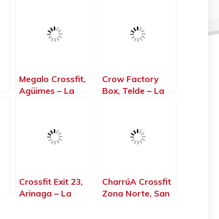
Megalo Crossfit,
Crow Factory
Agüimes – La
Box, Telde – La
Palma, Islas
Palma, Islas
Canarias
Canarias
Crossfit Exit 23,
CharrúA Crossfit
Arinaga – La
Zona Norte, San
Palma, Islas
Sebastián de los
Canarias
Reyes – Madrid