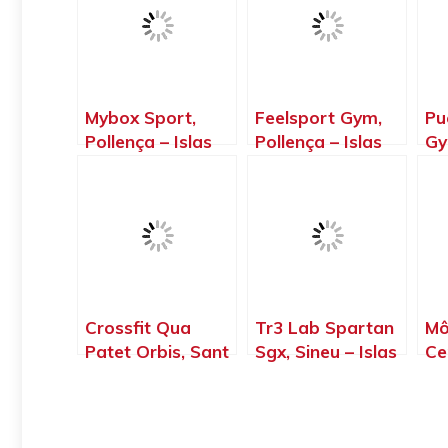
Mybox Sport,
Feelsport Gym,
Pu
Pollença – Islas
Pollença – Islas
Gy
Baleares
Baleares
Is
Crossfit Qua
Tr3 Lab Spartan
Mô
Patet Orbis, Sant
Sgx, Sineu – Islas
Ce
Antoni de
Baleares
Me
Portmany – Islas
– 
Baleares