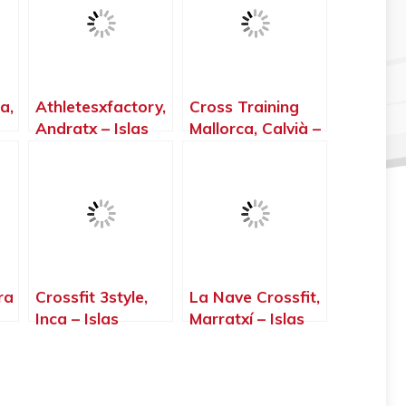
a,
Athletesxfactory,
Cross Training
Andratx – Islas
Mallorca, Calvià –
Baleares
Islas Baleares
ra
Crossfit 3style,
La Nave Crossfit,
Inca – Islas
Marratxí – Islas
Baleares
Baleares