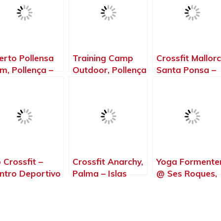
erto Pollensa
Training Camp
Crossfit Mallorc
m, Pollença –
Outdoor, Pollença
Santa Ponsa –
las Baleares
– Islas Baleares
Islas Baleares
 Crossfit –
Crossfit Anarchy,
Yoga Formente
ntro Deportivo
Palma – Islas
@ Ses Roques,
norca, Mahón
Baleares
Sant Ferran de
Islas Baleares
ses Roques –
Islas Baleares