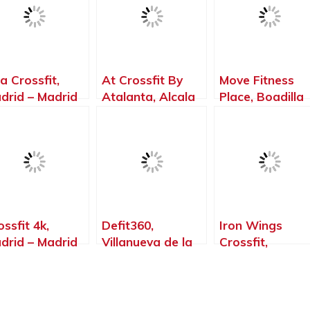
a Crossfit,
At Crossfit By
Move Fitness
drid – Madrid
Atalanta, Alcala
Place, Boadilla
de Henares –
del Monte –
Madrid
Madrid
ossfit 4k,
Defit360,
Iron Wings
drid – Madrid
Villanueva de la
Crossfit,
Cañada – Madrid
Mejorada del
Campo – Madri