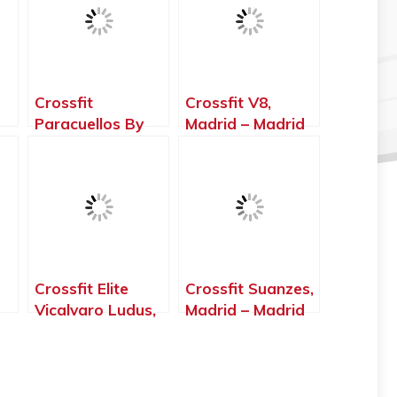
Crossfit
Crossfit V8,
Paracuellos By
Madrid – Madrid
The Zoolook,
Paracuellos de
Jarama – Madrid
Crossfit Elite
Crossfit Suanzes,
Vicalvaro Ludus,
Madrid – Madrid
Madrid – Madrid
d