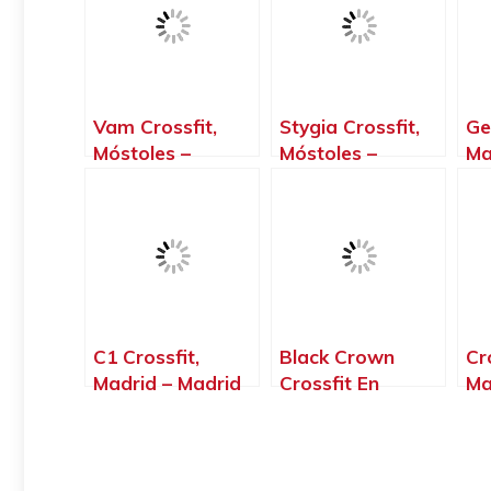
Vam Crossfit,
Stygia Crossfit,
Ge
Móstoles –
Móstoles –
Ma
Madrid
Madrid
C1 Crossfit,
Black Crown
Cr
Madrid – Madrid
Crossfit En
Ma
Arganda Del Rey,
Arganda del Rey
– Madrid