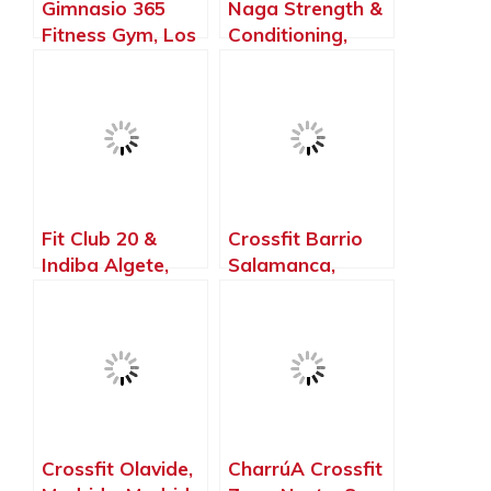
Gimnasio 365
Naga Strength &
Fitness Gym, Los
Conditioning,
Santos de la
Torrejón de
Humosa – Madrid
Ardoz – Madrid
Fit Club 20 &
Crossfit Barrio
Indiba Algete,
Salamanca,
Algete – Madrid
Madrid – Madrid
Crossfit Olavide,
CharrúA Crossfit