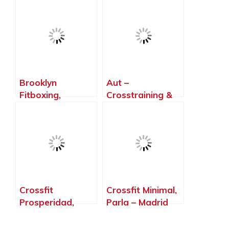
OdóN, Villaviciosa
de Odón – Madrid
Brooklyn
Aut –
Fitboxing,
Crosstraining &
Boadilla del
Calistenia –
Monte – Madrid
Base.Pioxii,
Madrid – Madrid
Crossfit
Crossfit Minimal,
Prosperidad,
Parla – Madrid
Madrid – Madrid